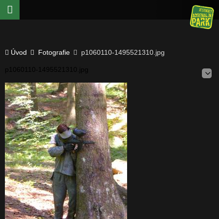
Úvod
Fotografie
p1060110-1495521310.jpg
p1060110-1495521310.jpg
E