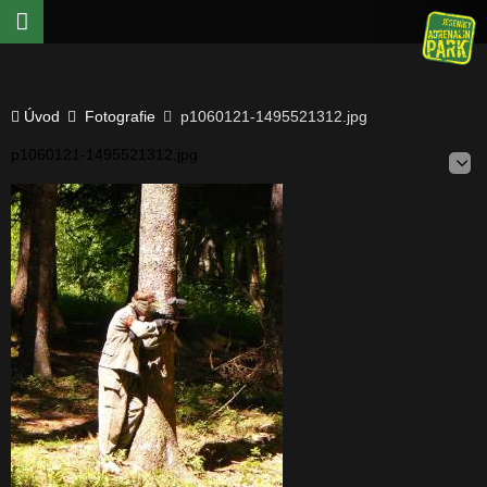
Úvod
Fotografie
p1060121-1495521312.jpg
p1060121-1495521312.jpg
E